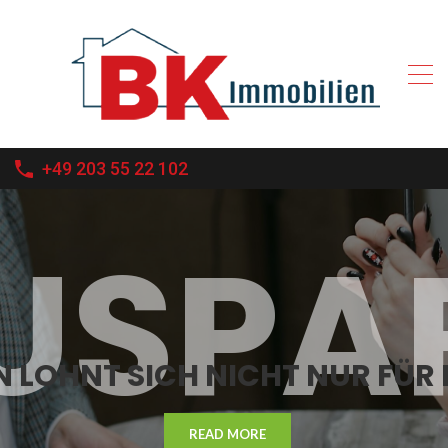
+49 203 55 22 102
USPA
 LOHNT SICH NICHT NUR FÜR
READ MORE