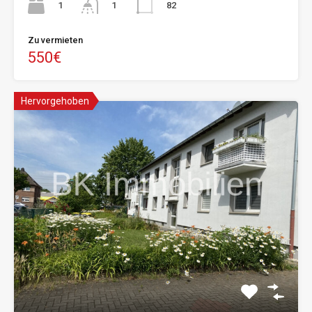
1
82
1
Zu vermieten
550€
Hervorgehoben